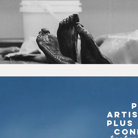
P
arti
plus 
con