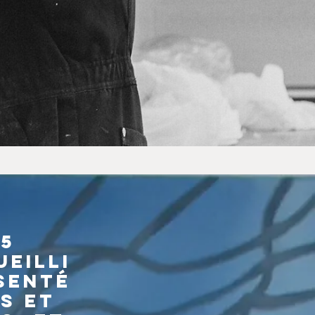
45
eilli
ésenté
s et