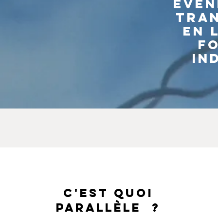
évén
tran
en 
f
in
C'EST QUOI
PARALLÈLE ?