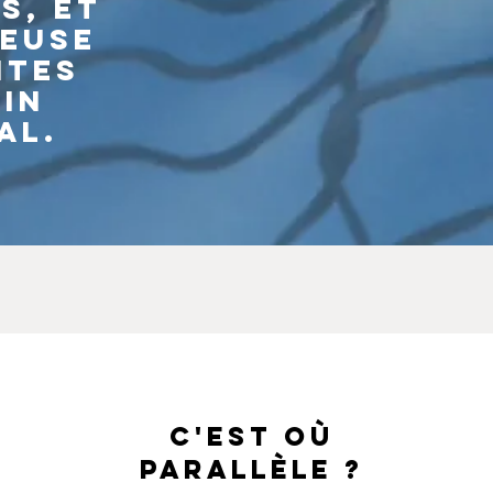
s, et
ieuse
ntes
in
al.
C'EST OÙ
PARALLÈLE ?