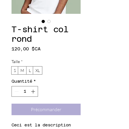
T-shirt col
rond
Prix
120,00 $CA
Taille
*
S
M
L
XL
Quantité
*
Précommander
Ceci est la description 