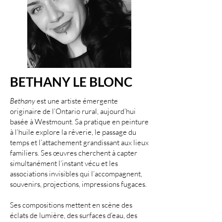
BETHANY LE BLONC
Bethany
est une artiste émergente
originaire de l’Ontario rural, aujourd’hui
basée à Westmount. Sa pratique en peinture
à l’huile explore la rêverie, le passage du
temps et l’attachement grandissant aux lieux
familiers. Ses œuvres cherchent à capter
simultanément l’instant vécu et les
associations invisibles qui l’accompagnent,
souvenirs, projections, impressions fugaces.
Ses compositions mettent en scène des
éclats de lumière, des surfaces d’eau, des